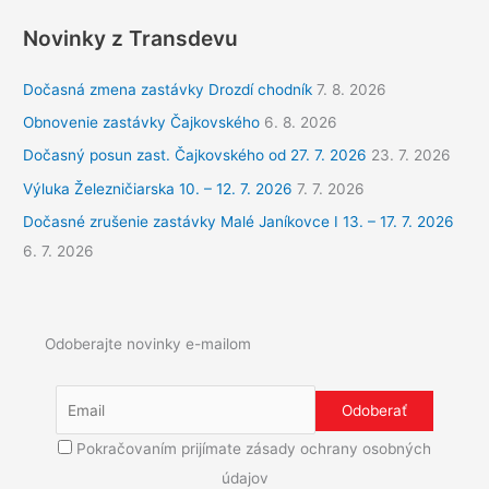
h
ľ
Novinky z Transdevu
a
Dočasná zmena zastávky Drozdí chodník
7. 8. 2026
d
a
Obnovenie zastávky Čajkovského
6. 8. 2026
ť
Dočasný posun zast. Čajkovského od 27. 7. 2026
23. 7. 2026
:
Výluka Železničiarska 10. – 12. 7. 2026
7. 7. 2026
Dočasné zrušenie zastávky Malé Janíkovce I 13. – 17. 7. 2026
6. 7. 2026
Odoberajte novinky e-mailom
Pokračovaním prijímate zásady ochrany osobných
údajov