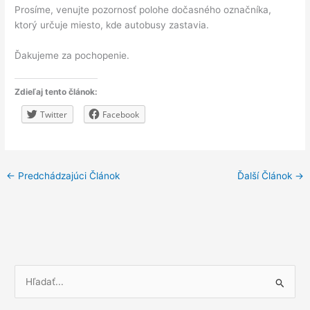
Prosíme, venujte pozornosť polohe dočasného označníka,
ktorý určuje miesto, kde autobusy zastavia.
Ďakujeme za pochopenie.
Zdieľaj tento článok:
Twitter
Facebook
←
Predchádzajúci Článok
Ďalší Článok
→
V
y