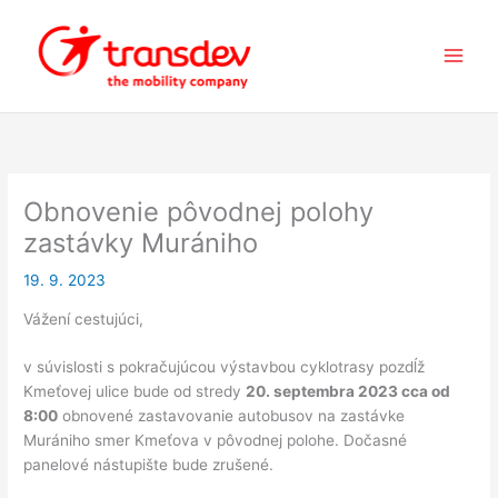
Preskočiť
na
obsah
Obnovenie pôvodnej polohy
zastávky Murániho
19. 9. 2023
Vážení cestujúci,
v súvislosti s pokračujúcou výstavbou cyklotrasy pozdĺž
Kmeťovej ulice bude od stredy
20. septembra 2023 cca od
8:00
obnovené zastavovanie autobusov na zastávke
Murániho smer Kmeťova v pôvodnej polohe. Dočasné
panelové nástupište bude zrušené.