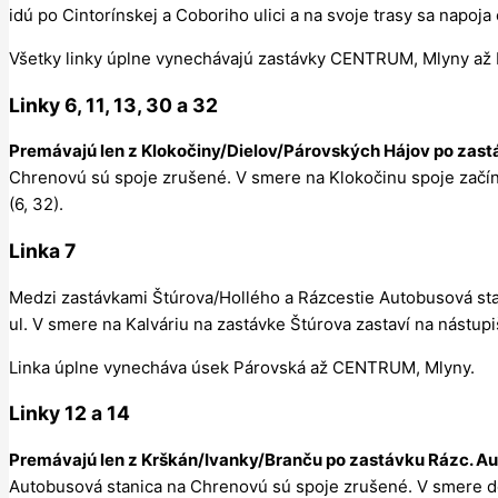
idú po Cintorínskej a Coboriho ulici a na svoje trasy sa napoj
Všetky linky úplne vynechávajú zastávky CENTRUM, Mlyny až
Linky
6
,
11
,
13
,
30
a
32
Premávajú len z Klokočiny/Dielov/Párovských Hájov po zast
Chrenovú sú spoje zrušené. V smere na Klokočinu spoje začínaj
(6, 32).
Linka
7
Medzi zastávkami Štúrova/Hollého a Rázcestie Autobusová st
ul. V smere na Kalváriu na zastávke Štúrova zastaví na nástupi
Linka úplne vynecháva úsek Párovská až CENTRUM, Mlyny.
Linky
12
a
14
Premávajú len z Krškán/Ivanky/Branču po zastávku Rázc. Au
Autobusová stanica na Chrenovú sú spoje zrušené. V smere do