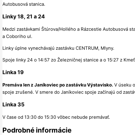
Autobusová stanica.
Linky
18
,
21
a
24
Medzi zastávkami Štúrova/Hollého a Rázcestie Autobusová st
a Coboriho ul.
Linky úplne vynechávajú zastávku CENTRUM, Mlyny.
Spoje linky 24 o 14:57 zo Železničnej stanice a o 15:27 z Kmeť
Linka
19
Premáva len z Janíkoviec po zastávku Výstavisko.
V úseku o
spoje zrušené. V smere do Janíkoviec spoje začínajú od zastá
Linka
35
V čase od 13:30 do 15:30 vôbec nebude premávať.
Podrobné informácie