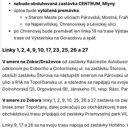
nebude obsluhovaná zastávka CENTRUM, Mlyny
úplne bude
vylúčená premávka
:
v Starom Meste po uliciach Párovská, Mostná, Fra
na Napervillskej, Chrenovskej a Levickej ulici
po Chrenovej bude premávať len linka 19 na trase Výsta
trase od Výstaviska na Gorazdovu a späť.
Linky
1
,
2
,
4
,
9
,
10
,
17
,
23
,
25
,
26
a
27
V smere na Zobor/Dražovce
od zastávky Rázcestie Autobusová 
odklonom po Coboriho a Cintorínskej ul. na zastávku Štúrova, n
obslúži zastávku Štúrova na nástupišti smerom na Párovskú uli
ulici a R1A na Topoľčiansku ul. a následne sa napájajú na svoje
Dolnohorská (2), Orgovánová (9), Jánskeho (1), resp. Rázc. Pans
V smere zo Zobora
linky 1, 2, 9, 10, 25, 26 a 27 zastavia na 
liniek smer Topoľčany, ďalej pokračujú po obchádzkovej trase p
obchádzkovú trasu pripájajú od zastávky Priemyselný park VII,
Linky 9, 17 a 26 sa na svoju trasu napoja od zastávky Hollého. 