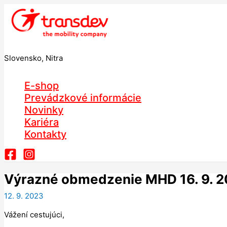
Preskočiť
na
obsah
Slovensko, Nitra
E-shop
Prevádzkové informácie
Novinky
Kariéra
Kontakty
Výrazné obmedzenie MHD 16. 9. 
12. 9. 2023
Vážení cestujúci,