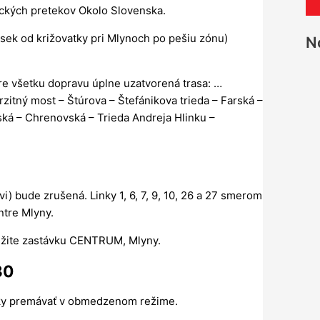
h
ických pretekov Okolo Slovenska.
ľ
sek od križovatky pri Mlynoch po pešiu zónu)
N
a
d
pre všetku dopravu úplne uzatvorená trasa: …
a
zitný most – Štúrova – Štefánikova trieda – Farská –
ť
ká – Chrenovská – Trieda Andreja Hlinku –
:
ovi) bude zrušená. Linky 1, 6, 7, 9, 10, 26 a 27 smerom
ntre Mlyny.
užite zastávku CENTRUM, Mlyny.
30
nky premávať v obmedzenom režime.