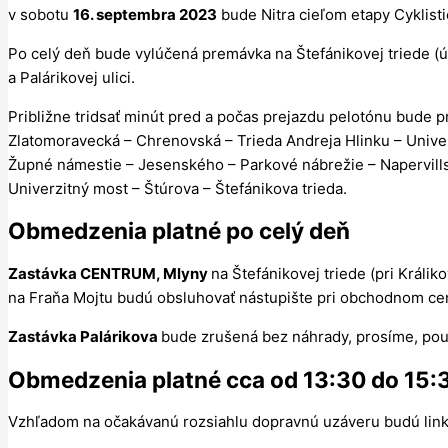
v sobotu
16. septembra 2023
bude Nitra cieľom etapy Cyklist
Po celý deň bude vylúčená premávka na Štefánikovej triede (ú
a Palárikovej ulici.
Približne tridsať minút pred a počas prejazdu pelotónu bude 
Zlatomoravecká – Chrenovská – Trieda Andreja Hlinku – Univer
Župné námestie – Jesenského – Parkové nábrežie – Napervills
Univerzitný most – Štúrova – Štefánikova trieda.
Obmedzenia platné po celý deň
Zastávka CENTRUM, Mlyny
na Štefánikovej triede (pri Králik
na Fraňa Mojtu budú obsluhovať nástupište pri obchodnom ce
Zastávka Palárikova
bude zrušená bez náhrady, prosíme, po
Obmedzenia platné cca od 13:30 do 15:
Vzhľadom na očakávanú rozsiahlu dopravnú uzáveru budú li