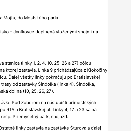
ňa Mojtu, do Mestského parku
visko – Janíkovce doplnená vloženými spojmi na
stanica (linky 1, 2, 4, 10, 25, 26 a 27) pôjdu
a ktorej zastavia. Linka 9 prichádzajúca z Klokočiny
cu. Ďalej všetky linky pokračujú po Bratislavskej
 trasy od zastávky Šindolka (linka 4), Šindolka,
ká dolina (10, 25, 26, 27).
zastávke Pod Zoborom na nástupišti prímestských
o R1A a Bratislavskej ul. Linky 4, 17 a 23 sa na
 resp. Priemyselný park, nadjazd.
Ostatné linky zastavia na zastávke Štúrova a ďalej