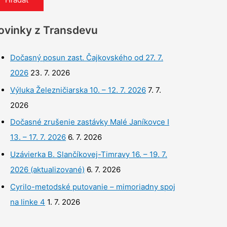
ovinky z Transdevu
Dočasný posun zast. Čajkovského od 27. 7.
2026
23. 7. 2026
Výluka Železničiarska 10. – 12. 7. 2026
7. 7.
2026
Dočasné zrušenie zastávky Malé Janíkovce I
13. – 17. 7. 2026
6. 7. 2026
Uzávierka B. Slančíkovej-Timravy 16. – 19. 7.
2026 (aktualizované)
6. 7. 2026
Cyrilo-metodské putovanie – mimoriadny spoj
na linke 4
1. 7. 2026