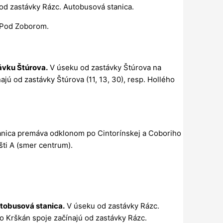
a od zastávky Rázc. Autobusová stanica.
 Pod Zoborom.
ávku Štúrova.
V úseku od zastávky Štúrova na
ú od zastávky Štúrova (11, 13, 30), resp. Hollého
anica premáva odklonom po Cintorínskej a Coboriho
šti A (smer centrum).
tobusová stanica.
V úseku od zastávky Rázc.
 Krškán spoje začínajú od zastávky Rázc.